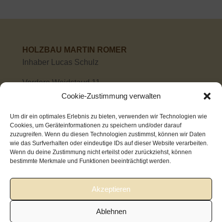
HOLZBAU MARTIN ROMER
Inhaber Lucas Schulz
Vordere Weidstaud 11
78465 Konstanz Dingelsdorf
Cookie-Zustimmung verwalten
Tel: +49 (0) 7533 3946
Um dir ein optimales Erlebnis zu bieten, verwenden wir Technologien wie
Cookies, um Geräteinformationen zu speichern und/oder darauf
zuzugreifen. Wenn du diesen Technologien zustimmst, können wir Daten
wie das Surfverhalten oder eindeutige IDs auf dieser Website verarbeiten.
Wenn du deine Zustimmung nicht erteilst oder zurückziehst, können
bestimmte Merkmale und Funktionen beeinträchtigt werden.
Akzeptieren
Impressum
Datenschutzerklärung
Ablehnen
Cookie-Richtlinie (EU)